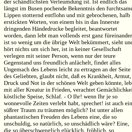
der schändlichsten Verleumdung ist. Ist endlich das
längst im Busen pochende Bekenntnis den furchtsam
Lippen stotternd entflohn und mit gebrochenen, halb
erstickten Worten, von einem bis in das Innerste
dringenden Händedrucke begleitet, beantwortet
worden, dann lebt man vollends erst ganz füreinander
ist so wenig um die übrige Welt bekümmert, sieht un
hört nichts um sich her, ist in keiner Gesellschaft
verlegen mit seiner Person, wenn nur der teure
Gegenstand uns freundlich anlächelt, findet alles
Ungemach des Lebens leicht zu ertragen an der Seite
des Geliebten, glaubt nicht, daß es Krankheit, Armut,
Druck und Not in der schönen Welt geben könnte, leb
mit aller Kreatur in Frieden, verachtet Gemächlichkei
köstliche Speise, Schlaf. - O Ihr! wenn Ihr je so
wonnevolle Zeiten verlebt habt, sprechet! ist auch ei
süßrer Traum zu träumen möglich? Ist unter allen
phantastischen Freuden des Lebens eine, die so
unschuldig, so natürlich, so unschädlich wäre? Eine,
die so überschwenglich glücklich, fröhlich, so